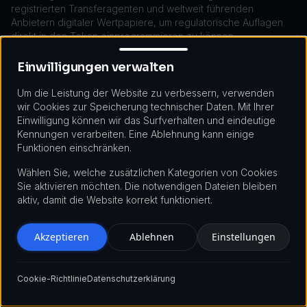
registrierten Transferagenten und weltweit führenden
Anbietern digitaler Wertpapiere, um regulatorische Auflagen
direkt in den Token einprogrammieren zu können.
Einwilligungen verwalten
Einwilligungen verwalten
Kenntnisse über Blockchain-Protokolle
Um die Leistung der Website zu verbessern, verwenden
Ein Partner sollte dir helfen, die richtige Blockchain zu finden.
wir Cookies zur Speicherung technischer Daten. Mit Ihrer
Öffentliche Blockchains sorgen für Liquidität. Private
Einwilligung können wir das Surfverhalten und eindeutige
Blockchains sorgen für Privatsphäre.
Kennungen verarbeiten. Eine Ablehnung kann einige
Funktionen einschränken.
Erfahrung reicht vom Einsatz öffentlicher Protokolle bis hin zum
Aufbau privater, genehmigungsbedürftiger Ledger für
Wählen Sie, welche zusätzlichen Kategorien von Cookies
Unternehmenskunden
und ist unerlässlich. Die Zukunft liegt in
Sie aktivieren möchten. Die notwendigen Dateien bleiben
Multi-Chain-Lösungen, und der Aufbau unter Berücksichtigung
aktiv, damit die Website korrekt funktioniert.
der Interoperabilität stellt sicher, dass Vermögenswerte nicht in
einem Netzwerk gefangen sind.
Akzeptieren
Ablehnen
Einstellungen
Konforme Identitätsprüfungs- und
Investoren-Onboarding-Workflows
Cookie-Richtlinie
Datenschutzerklärung