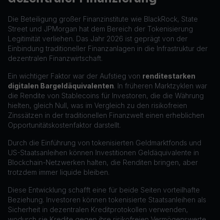
Die Beteiligung großer Finanzinstitute wie BlackRock, State
Street und JPMorgan hat dem Bereich der Tokenisierung
Legitimität verliehen. Das Jahr 2026 ist geprägt von der
Einbindung traditioneller Finanzanlagen in die Infrastruktur der
dezentralen Finanzwirtschaft.
Ein wichtiger Faktor war der Aufstieg von
renditestarken
digitalen Bargeldäquivalenten
. In früheren Marktzyklen war
die Rendite von Stablecoins für Investoren, die die Währung
hielten, gleich Null, was im Vergleich zu den risikofreien
Zinssätzen in der traditionellen Finanzwelt einen erheblichen
Opportunitätskostenfaktor darstellt.
Durch die Einführung von tokenisierten Geldmarktfonds und
US-Staatsanleihen können Investitionen Geldäquivalente in
Blockchain-Netzwerken halten, die Renditen bringen, aber
trotzdem immer liquide bleiben.
Diese Entwicklung schafft eine für beide Seiten vorteilhafte
Beziehung. Investoren können tokenisierte Staatsanleihen als
Sicherheit in dezentralen Kreditprotokollen verwenden,
wodurch sie Kredite gegen ihre risikofreien Vermögenswerte