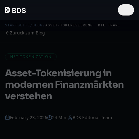
STARTSEITE
/
BLOG
/
ASSET-TOKENISIERUNG: DIE TRANSFORMATION DER FINANZMÄRKTE IM JAHR 2026
Zurück zum Blog
NFT-TOKENIZATION
Asset-Tokenisierung in
modernen Finanzmärkten
verstehen
February 23, 2026
24 Min.
BDS Editorial Team