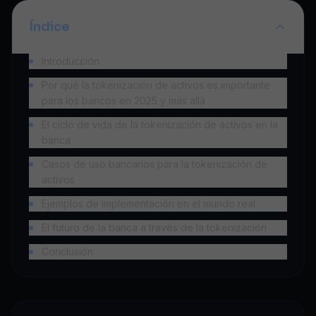
Índice
Introducción
Por qué la tokenización de activos es importante
para los bancos en 2025 y más allá
El ciclo de vida de la tokenización de activos en la
banca
Casos de uso bancarios para la tokenización de
activos
Ejemplos de implementación en el mundo real
El futuro de la banca a través de la tokenización
Conclusión