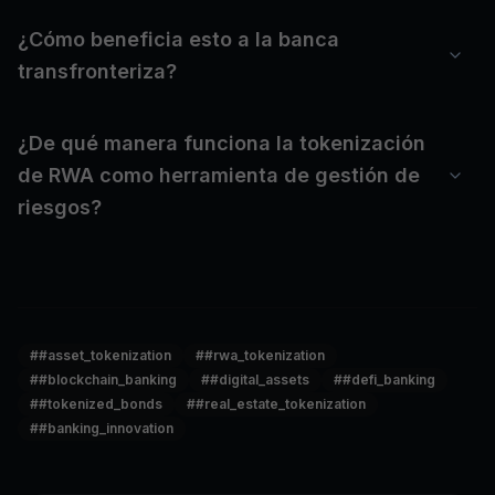
¿Cómo beneficia esto a la banca
transfronteriza?
¿De qué manera funciona la tokenización
de RWA como herramienta de gestión de
riesgos?
#
#asset_tokenization
#
#rwa_tokenization
#
#blockchain_banking
#
#digital_assets
#
#defi_banking
#
#tokenized_bonds
#
#real_estate_tokenization
#
#banking_innovation