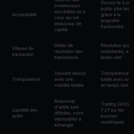
Ouvrez-le à un
investisseurs
public plus large
accrédités ou à
Accessibilité
grâce à la
ceux qui ont
propriété
beaucoup de
fractionnée.
capital.
Délais de
Résolution quasi
Vitesse de
résolution des
instantanée, en
transaction
transactions
temps réel
Souvent obscur
Transparence
Transparence
avec une
totale avec suivi
visibilité limitée
en temps réel
Beaucoup
Trading 24 h/24,
d'actifs sont
Liquidité des
7 j/7 sur les
difficiles, voire
actifs
bourses
impossibles à
numériques
échanger.