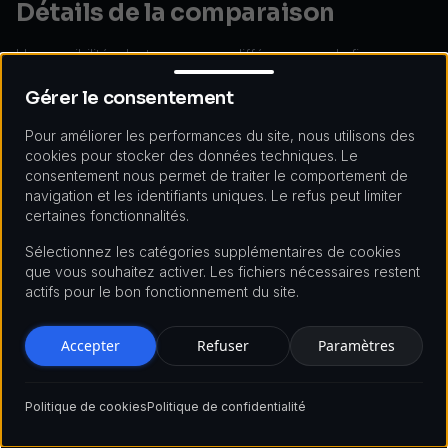
Détails de la comparaison
L'accessibilité, c'est une grosse différence, car la finance
Gérer le consentement
traditionnelle n'est accessible qu'aux investisseurs accrédités
ou à ceux qui ont beaucoup de capital, alors que la
Gérer le consentement
tokenisation permet d'ouvrir des opportunités à un plus grand
nombre d'investisseurs grâce à la propriété fractionnée.
Pour améliorer les performances du site, nous utilisons des
cookies pour stocker des données techniques. Le
La
vitesse des transactions
est une autre différence
consentement nous permet de traiter le comportement de
importante. Les systèmes traditionnels prennent souvent des
navigation et les identifiants uniques. Le refus peut limiter
jours pour traiter les transactions, tandis que les systèmes
certaines fonctionnalités.
tokenisés permettent un traitement quasi instantané et en
temps réel grâce à la technologie blockchain. Cette
Sélectionnez les catégories supplémentaires de cookies
accélération aide à améliorer l'efficacité du capital et à réduire
que vous souhaitez activer. Les fichiers nécessaires restent
les risques.
actifs pour le bon fonctionnement du site.
La
transparence
s'améliore beaucoup avec la tokenisation.
Accepter
Refuser
Paramètres
Les processus financiers traditionnels sont souvent opaques
et offrent une visibilité limitée aux participants, tandis que les
systèmes basés sur la blockchain offrent une transparence
totale du processus avec un suivi en temps réel de toutes les
Politique de cookies
Politique de confidentialité
transactions.