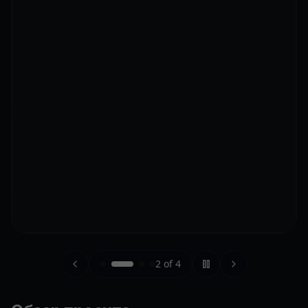
2
of
4