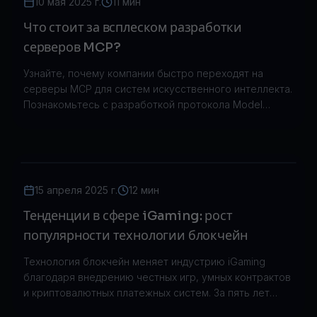
10 мая 2025 г.
11 мин
Что стоит за всплеском разработки
серверов MCP?
Узнайте, почему компании быстро переходят на
серверы MCP для систем искусственного интеллекта.
Познакомьтесь с разработкой протокола Model
Context Protocol, его преимуществами по сравнению
с традиционными API и реальными приложениями в
корпоративных средах.
15 апреля 2025 г.
12 мин
Тенденции в сфере iGaming: рост
популярности технологии блокчейн
Технология блокчейн меняет индустрию iGaming
благодаря внедрению честных игр, умных контрактов
и криптовалютных платежных систем. За пять лет
рынок вырос с 50 до 250 миллионов долларов.