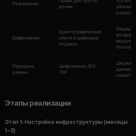
Права доступа по
что все
Разрешения
ролям
обязанн
разделе
Защищен
Криптографические
аппарат
Шифрование
ключи и цифровые
модулям
подписи
безопас
Держи
Передача
Шифрование AES-
данные в
данных
256
секрете
Этапы реализации
Этап 1: Настройка инфраструктуры (месяцы
1–3)