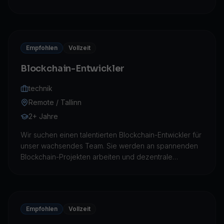
zukunftsweisenden Projekten arbeiten, die die Zukunft
der dezentralen Finanzwelt prägen.
Empfohlen
Vollzeit
Blockchain-Entwickler
technik
Remote / Tallinn
2+ Jahre
Wir suchen einen talentierten Blockchain-Entwickler für
unser wachsendes Team. Sie werden an spannenden
Blockchain-Projekten arbeiten und dezentrale
Anwendungen und Smart Contracts unter Verwendung
modernster Technologien entwickeln.
Empfohlen
Vollzeit