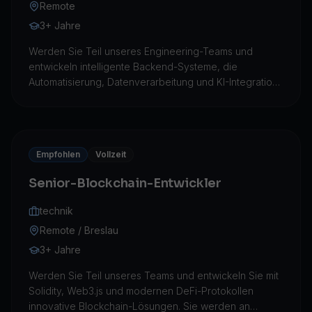
Remote
3+ Jahre
Werden Sie Teil unseres Engineering-Teams und
entwickeln intelligente Backend-Systeme, die
Automatisierung, Datenverarbeitung und KI-Integration
vereinen. Sie entwerfen APIs, Microservices und
Workflows, die skalierbare Blockchain- und KI-
Produkte mit Präzision antreiben.
Empfohlen
Vollzeit
Senior-Blockchain-Entwickler
technik
Remote / Breslau
3+ Jahre
Werden Sie Teil unseres Teams und entwickeln Sie mit
Solidity, Web3.js und modernen DeFi-Protokollen
innovative Blockchain-Lösungen. Sie werden an