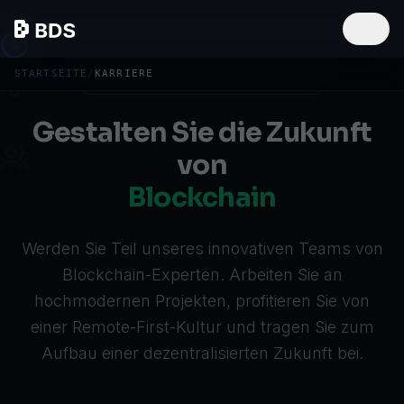
STARTSEITE
/
KARRIERE
WERDEN SIE TEIL UNSERES TEAMS
Gestalten Sie die Zukunft
von
Blockchain
Werden Sie Teil unseres innovativen Teams von
Blockchain-Experten. Arbeiten Sie an
hochmodernen Projekten, profitieren Sie von
einer Remote-First-Kultur und tragen Sie zum
Aufbau einer dezentralisierten Zukunft bei.