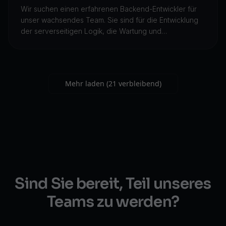
Wir suchen einen erfahrenen Backend-Entwickler für
unser wachsendes Team. Sie sind für die Entwicklung
der serverseitigen Logik, die Wartung und
Verbesserung bestehender Systeme sowie die
Gewährleistung einer hohen Leistung und
Reaktionsfähigkeit der Anwendungen verantwortlich.
Diese Position bietet die Möglichkeit, mit modernsten
Mehr laden
(
21
verbleibend
)
Technologien im Blockchain-Bereich zu arbeiten.
Sind Sie bereit, Teil unseres
Teams zu werden?