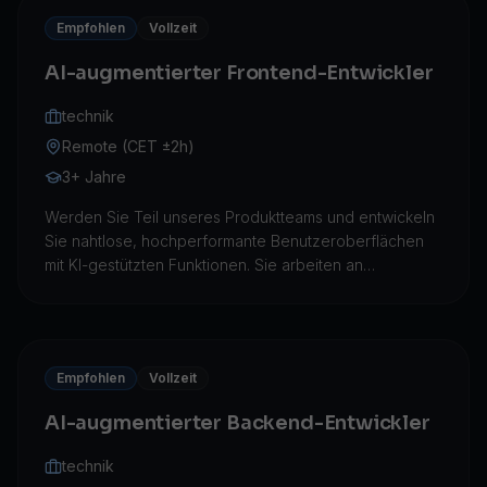
Empfohlen
Vollzeit
AI-augmentierter Frontend-Entwickler
technik
Remote (CET ±2h)
3+ Jahre
Werden Sie Teil unseres Produktteams und entwickeln
Sie nahtlose, hochperformante Benutzeroberflächen
mit KI-gestützten Funktionen. Sie arbeiten an
responsiven Webanwendungen, die Automatisierung,
Echtzeitdaten und Blockchain-Komponenten
integrieren – und schaffen Erlebnisse, die intelligent,
schnell und ästhetisch wirken.
Empfohlen
Vollzeit
AI-augmentierter Backend-Entwickler
technik