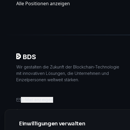
Alle Positionen anzeigen
Wir gestalten die Zukunft der Blockchain-Technologie
mit innovativen Lösungen, die Unternehmen und
Einzelpersonen weltweit stärken.
E-Mail anzeigen
+1 929 560 3730 (USA)
+44 2045 771515 (UK)
Einwilligungen verwalten
+372 603 92 65 (Estland)