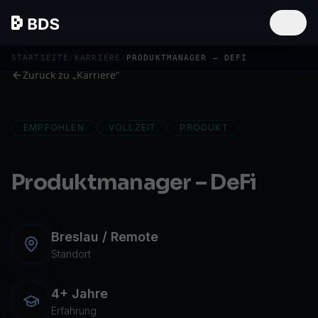
STARTSEITE
/
KARRIERE
/
PRODUKTMANAGER – DEFI
Zurück zu „Karriere“
EMPFOHLEN
VOLLZEIT
PRODUKT
Produktmanager – DeFi
Breslau / Remote
Standort
4+ Jahre
Erfahrung