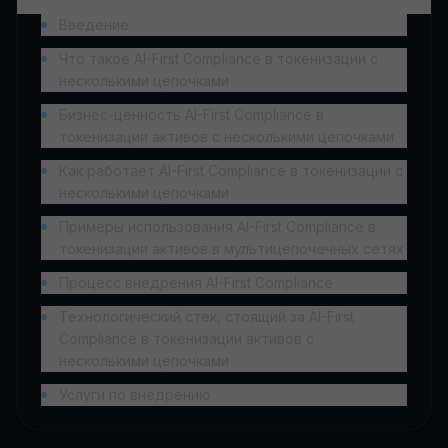
Введение
Что такое AI-First Compliance в токенизации с
несколькими цепочками
Бизнес-ценность AI-First Compliance в
токенизации активов с несколькими цепочками
Как работает AI-First Compliance в токенизации с
несколькими цепочками
Примеры использования AI-First Compliance в
токенизации активов в мультицепочечных сетях
Процесс внедрения AI-First Compliance
Технологический стек, стоящий за AI-First
Compliance в токенизации активов с
несколькими цепочками
Услуги по внедрению