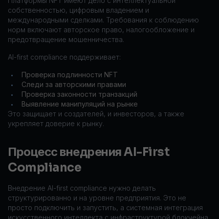
Платформы NFT имеют дело с интеллектуальной
собственностью, цифровым владением и
международными сделками. Требования к соблюдению
норм включают авторское право, налогообложение и
предотвращение мошенничества.
AI-first compliance поддерживает:
Проверка подлинности NFT
•
Следи за авторскими правами
•
Проверка законности транзакций
•
Выявление манипуляций на рынке
•
Это защищает и создателей, и инвесторов, а также
укрепляет доверие к рынку.
Процесс внедрения AI-First
Compliance
Внедрение AI-first compliance нужно делать
структурированно и на уровне предприятия. Это не
просто подключить и запустить, а системная интеграция
искусственного интеллекта с инфраструктурой блокчейна.