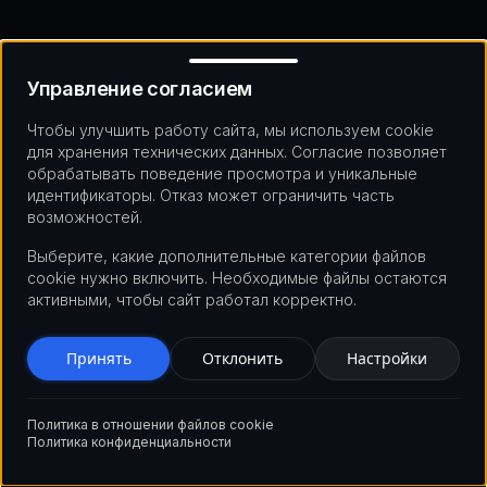
Управление согласием
Управление согласием
13 мая 2026 г.
11 мин
Чтобы улучшить работу сайта, мы используем cookie
для хранения технических данных. Согласие позволяет
Понимание токенизации как основы
обрабатывать поведение просмотра и уникальные
современных платформ обмена
идентификаторы. Отказ может ограничить часть
возможностей.
криптовалютами
Узнайте, как технология токенизации меняет
Выберите, какие дополнительные категории файлов
криптовалютные биржи, выходя за рамки
cookie нужно включить. Необходимые файлы остаются
традиционной торговли, позволяя поддерживать
активными, чтобы сайт работал корректно.
разные активы, повышать ликвидность и открывать
новые источники дохода через инфраструктуру
блокчейна.
Принять
Отклонить
Настройки
4 мая 2026 г.
12 мин
Политика в отношении файлов cookie
Политика конфиденциальности
Создание успешных криптовалютных
токенов: полное руководство по