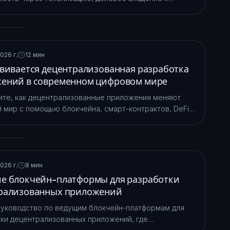
нтракты. Познакомьтесь с демократичным доступом к
едвижимости.
026 г.
12 мин
звивается децентрализованная разработка
ений в современном цифровом мире
те, как децентрализованные приложения меняют
 мир с помощью блокчейна, смарт-контрактов, DeFi,
инципов Web3 в современных корпоративных
.
026 г.
8 мин
е блокчейн-платформы для разработки
рализованных приложений
уководство по ведущим блокчейн-платформам для
ки децентрализованных приложений, где