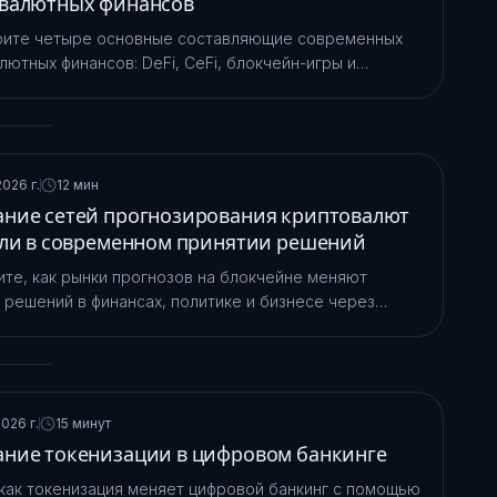
валютных финансов
рите четыре основные составляющие современных
лютных финансов: DeFi, CeFi, блокчейн-игры и
е решения. Узнайте, как каждый из этих подходов
правление цифровыми активами.
026 г.
12 мин
ние сетей прогнозирования криптовалют
оли в современном принятии решений
те, как рынки прогнозов на блокчейне меняют
 решений в финансах, политике и бизнесе через
лизованные сети прогнозирования и смарт-
ы.
026 г.
15 минут
ние токенизации в цифровом банкинге
 как токенизация меняет цифровой банкинг с помощью