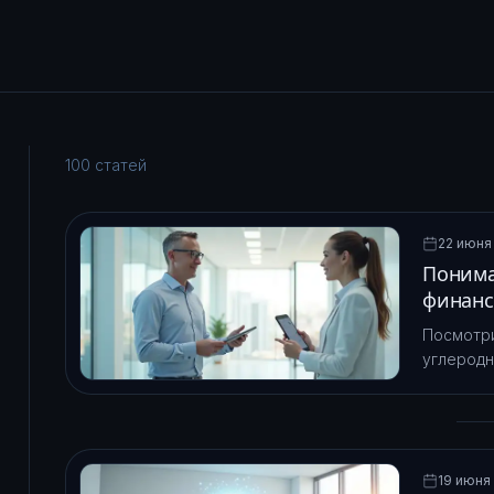
100
статей
22 июня 
Понима
финанс
Посмотри
углеродн
прозрачн
климата.
19 июня 