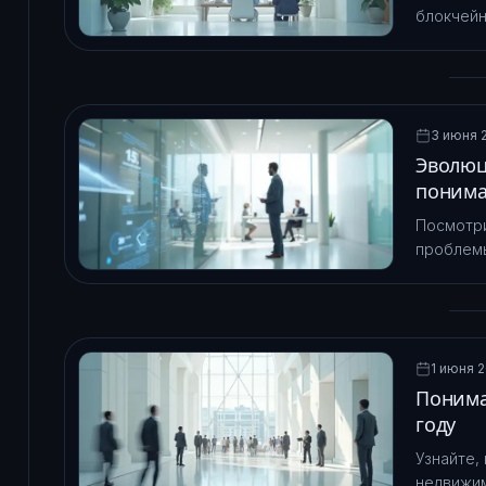
блокчейн
рассчиты
активами
3 июня 2
Эволюц
понима
Посмотри
проблемы
помощью 
самоокуп
институц
1 июня 2
Понима
году
Узнайте,
недвижим