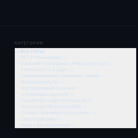
КАТЕГОРИИ
Все статьи
NFT и токенизация
(
17
)
Блокчейн-платформы и инфраструктура
(
13
)
Безопасность и аудит
(
10
)
Криптовалютные платежные шлюзы
(
9
)
Web3 разработка
(
8
)
Корпоративный блокчейн
(
8
)
Отраслевые решения
(
7
)
Разработка смарт-контрактов
(
6
)
Интеграция ИИ и блокчейна
(
6
)
Основы блокчейна и консалтинг
(
6
)
DeFi платформы
(
5
)
Игры и метавселенная
(
5
)