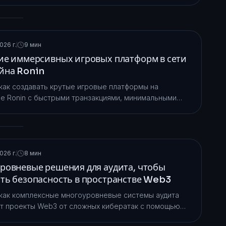
ются Ethereum, Solana, Avalanche, Polkadot, Cosmos и
орпоративные решения.
026 г.
9 мин
ие иммерсивных игровых платформ в сети
йна Ronin
 как создавать крутые игровые платформы на
е Ronin с быстрыми транзакциями, минимальными
ми и масштабируемостью для разработки игр Web3.
026 г.
8 мин
ровневые решения для аудита, чтобы
ть безопасность в пространстве Web3
 как комплексные многоуровневые системы аудита
 проекты Web3 от сложных кибератак с помощью
их этапов независимой проверки и постоянного