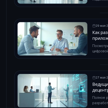
смарт-ко
рынкам н
29 мая 2
Как ра
прилож
Посмотри
цифровой
NFT и пр
решениях
27 мая 2
Ведущи
децент
Полное р
разработ