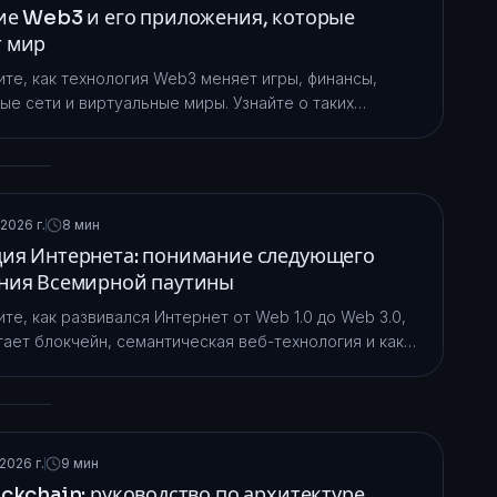
ие Web3 и его приложения, которые
 мир
те, как технология Web3 меняет игры, финансы,
ые сети и виртуальные миры. Узнайте о таких
проектах, как Axie Infinity, Uniswap и Diamond, рынок
к 2028 году, по прогнозам, достигнет 23 миллиардов
.
2026 г.
8 мин
ия Интернета: понимание следующего
ния Всемирной паутины
те, как развивался Интернет от Web 1.0 до Web 3.0,
тает блокчейн, семантическая веб-технология и как
лизованная архитектура меняет цифровой мир.
2026 г.
9 мин
ockchain: руководство по архитектуре