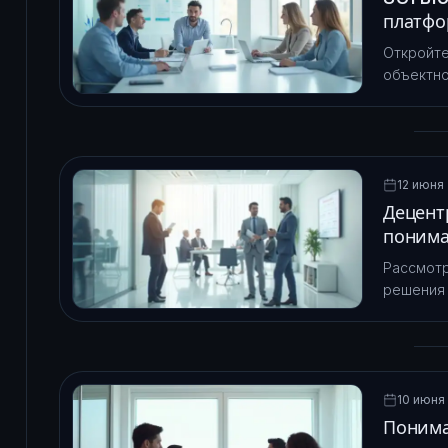
платфо
Откройте
объектно
SUI. Узн
скорость
12 июня 
Децент
понима
регули
Рассмотр
решения 
контракт
безопасн
10 июня 
Понима