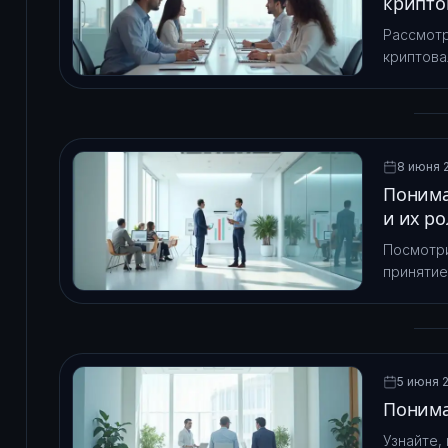
крипто
Рассмот
криптова
платежны
меняет у
8 июня 2
Понима
и их р
Посмотри
принятие
децентра
контракт
5 июня 2
Понима
Узнайте,