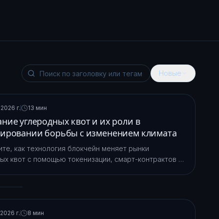
Новые
2026 г.
13 мин
ние углеродных квот и их роли в
ировании борьбы с изменением климата
те, как технология блокчейн меняет рынки
ых квот с помощью токенизации, смарт-контрактов и
ых систем проверки для борьбы с изменением
2026 г.
8 мин