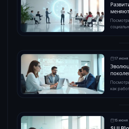
Развит
меняют
Посмотри
социальн
успешных 
которых 
долларов
17 июня 
Эволюц
поколе
Посмотри
как рабо
децентра
15 июня 
SUI Bl