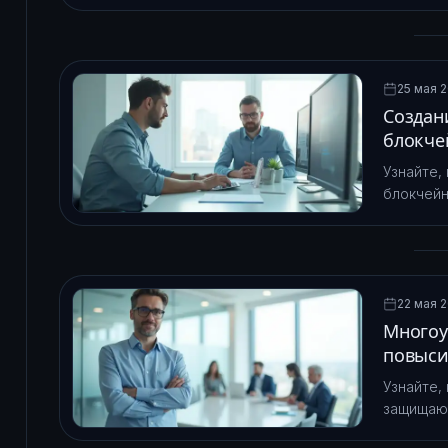
сравнива
другие к
25 мая 2
Создан
блокче
Узнайте,
блокчейн
комиссия
22 мая 2
Многоу
повыси
Узнайте,
защищают
нескольк