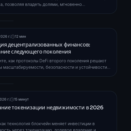
а, позволяя владеть долями, мгновенно
ваться и круглосуточно торговать реальными
.
026 г.
12 мин
ия децентрализованных финансов:
ние следующего поколения
те, как протоколы DeFi второго поколения решают
 масштабируемости, безопасности и устойчивости с
ликвидности, принадлежащей протоколу,
аемых кредитов и инфраструктуры
ионального уровня.
026 г.
15 минут
ние токенизации недвижимости в 2026
 как технология блокчейн меняет инвестиции в
ость через токенизацию, долевое владение и