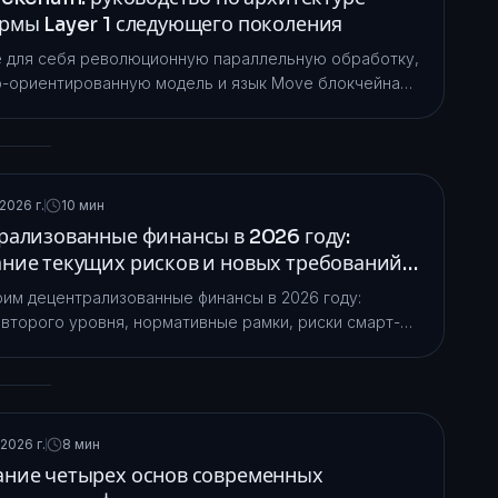
рмы Layer 1 следующего поколения
 для себя революционную параллельную обработку,
-ориентированную модель и язык Move блокчейна
айте, как эта платформа Layer 1 обеспечивает высокую
 транзакций при низких затратах.
2026 г.
10 мин
рализованные финансы в 2026 году:
ние текущих рисков и новых требований
рования
им децентрализованные финансы в 2026 году:
второго уровня, нормативные рамки, риски смарт-
ов и основные возможности кошельков для создания
ых приложений DeFi.
2026 г.
8 мин
ние четырех основ современных