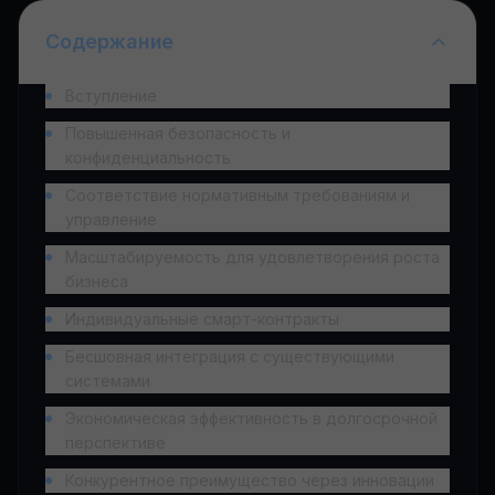
Содержание
Вступление
Повышенная безопасность и
конфиденциальность
Соответствие нормативным требованиям и
управление
Масштабируемость для удовлетворения роста
бизнеса
Индивидуальные смарт-контракты
Бесшовная интеграция с существующими
системами
Экономическая эффективность в долгосрочной
перспективе
Конкурентное преимущество через инновации