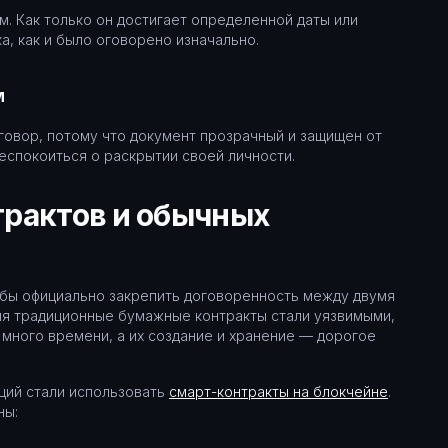
м. Как только он достигает определенной даты или
а, как и было оговорено изначально.
м
говор, потому что документ прозрачный и защищен от
еспокоиться о раскрытии своей личности.
рактов и обычных
обы официально закрепить договоренность между двумя
мя традиционные бумажные контракты стали уязвимыми,
т много времени, а их создание и хранение — дорогое
ций стали использовать
смарт-контракты на блокчейне
.
ны: