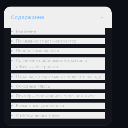
Содержание
Введение
Понимание смарт-контрактов
Процесс выполнения
Сравнение цифровых контрактов и
обычных контрактов
Отрасли, которые могут получить выгоду
Основные плюсы
Примеры реализации в реальном мире
Возможные уязвимости
С нетерпением ждем