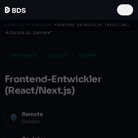
STARTSEITE
/
KARRIERE
/
FRONTEND-ENTWICKLER (REACT/NEXT.JS)
Zurück zu „Karriere“
EMPFOHLEN
VOLLZEIT
TECHNIK
Frontend-Entwickler
(React/Next.js)
Remote
Standort