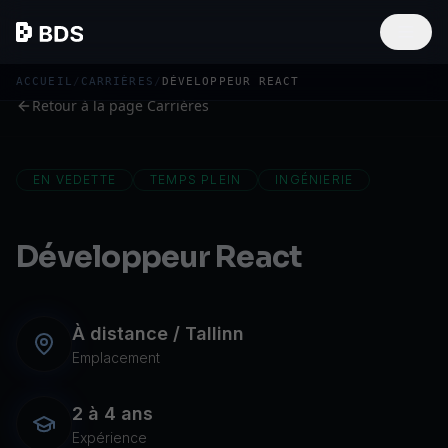
ACCUEIL
/
CARRIÈRES
/
DÉVELOPPEUR REACT
Retour à la page Carrières
EN VEDETTE
TEMPS PLEIN
INGÉNIERIE
Développeur React
À distance / Tallinn
Emplacement
2 à 4 ans
Expérience