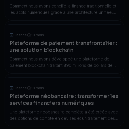
Comment nous avons concilié la finance traditionnelle et
les actifs numériques grâce à une architecture unifiée,
réduisant ainsi le temps de gestion de portefeuille de 68
% et atteignant un temps de disponibilité de 99,95 %.
Finance
18 mois
Plateforme de paiement transfrontalier :
une solution blockchain
Comment nous avons développé une plateforme de
paiement blockchain traitant 890 millions de dollars de
transactions avec 2,1 millions d'utilisateurs dans 47 pays
et plus de 15 000 commerçants.
Finance
18 mois
Plateforme néobancaire : transformer les
services financiers numériques
Une plateforme néobancaire complète a été créée avec
des options de compte en devises et un traitement des
paiements en temps réel. Elle comprend également des