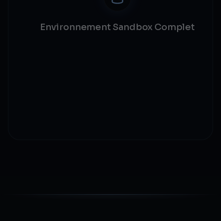
Environnement Sandbox Complet
Faucet de wallet testnet
API de production miroir
Scénarios d'échec simulés
Collection Postman incluse