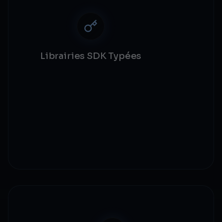
Librairies SDK Typées
SDK Node.js / TypeScript
Packages Python et Go
Librairie PHP Composer
Gestion d'idempotence intégrée