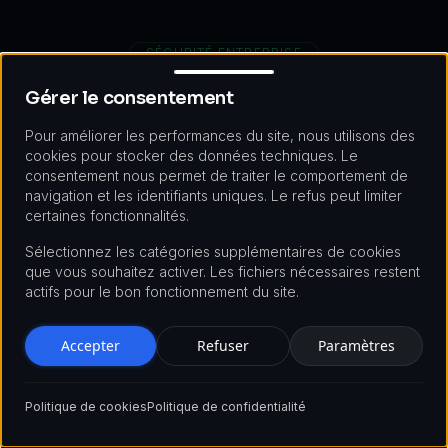
SÉCURITÉ ENTREPRISE
Gérer le consentement
Gérer le consentement
Une Sécurité Qui Résiste aux
Audits
Pour améliorer les performances du site, nous utilisons des
cookies pour stocker des données techniques. Le
consentement nous permet de traiter le comportement de
Les six couches de sécurité qui protègent chaque
navigation et les identifiants uniques. Le refus peut limiter
transaction et passent les revues externes
certaines fonctionnalités.
Sélectionnez les catégories supplémentaires de cookies
que vous souhaitez activer. Les fichiers nécessaires restent
actifs pour le bon fonctionnement du site.
Accepter
Refuser
Paramètres
Politique de cookies
Politique de confidentialité
Chiffrement de Bout en Bout