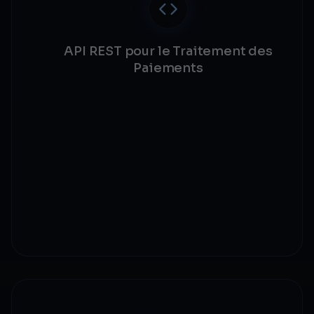
API REST pour le Traitement des
Paiements
Création d'intention de paiement et de facture
Polling du statut de transaction en temps réel
Endpoints de remboursement et de
rétrofacturation
Spécification OpenAPI 3.0