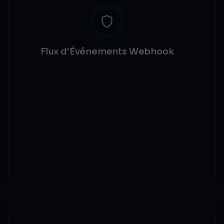
Flux d'Événements Webhook
Payloads signés HMAC-SHA256
Retry configurable avec backoff
Tous les événements du cycle de vie couverts
Tableau de bord de statut de livraison