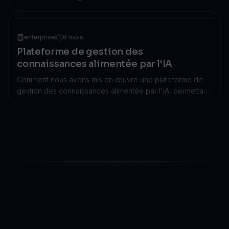
cloud, permettant une augmentation de 340 % de
l'acquisition de clients et un taux de réussite des
transactions de 99,97 %.
enterprise
8 mois
Plateforme de gestion des
connaissances alimentée par l'IA
Comment nous avons mis en œuvre une plateforme de
gestion des connaissances alimentée par l'IA, permettant
une réduction de 68 % du temps de recherche
d'informations et une précision de recherche de 99,94
%.