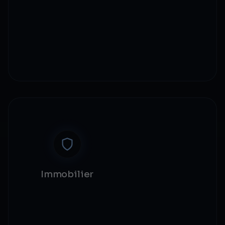
Intégration NFT
Assets en jeu
Vérification joueur
Économies gaming
Immobilier
Tokenisation de propriétés