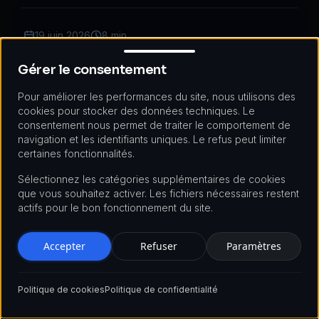
19 juin 2026
8 min
Gérer le consentement
L'évolution du Web3 et ses applications
Gérer le consentement
qui changent tout
Pour améliorer les performances du site, nous utilisons des
Découvrez comment la technologie Web3 révolutionne
cookies pour stocker des données techniques. Le
les jeux, la finance, les réseaux sociaux et les mondes
consentement nous permet de traiter le comportement de
virtuels. Découvrez des exemples de réussite comme
navigation et les identifiants uniques. Le refus peut limiter
certaines fonctionnalités.
Axie Infinity, Uniswap et Diamond, avec un marché estimé
à 23 milliards de dollars d'ici 2028.
Sélectionnez les catégories supplémentaires de cookies
que vous souhaitez activer. Les fichiers nécessaires restent
actifs pour le bon fonctionnement du site.
17 juin 2026
8 min
Accepter
Refuser
Paramètres
L'évolution d'Internet : comprendre la
prochaine génération du Web
Politique de cookies
Politique de confidentialité
Découvrez l'évolution du Web 1.0 au Web 3.0,
l'infrastructure blockchain, la technologie du web