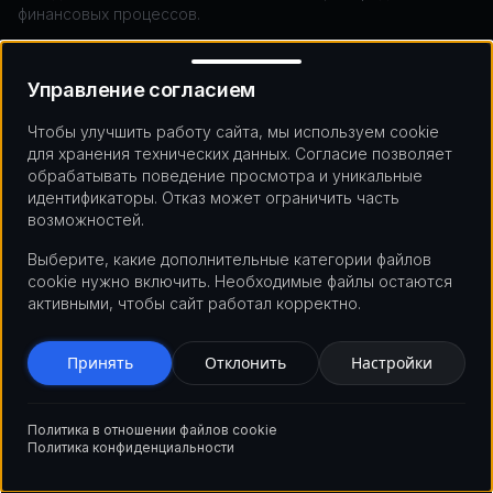
финансовых процессов.
Управление согласием
Лучший партнер выделяется среди других своей глубокой
специализацией в этой нише.
Управление согласием
Чтобы улучшить работу сайта, мы используем cookie
Опыт работы с регулируемыми рынками
для хранения технических данных. Согласие позволяет
обрабатывать поведение просмотра и уникальные
Создание децентрализованной биржи для спекулятивных
идентификаторы. Отказ может ограничить часть
токенов сильно отличается от создания платформы для
возможностей.
регулируемых ценных бумаг. Партнер должен знать о
регуляторных исключениях, ограничениях на перевод и
Выберите, какие дополнительные категории файлов
требованиях к аккредитации.
cookie нужно включить. Необходимые файлы остаются
активными, чтобы сайт работал корректно.
Имейте опыт работы с агентами по переводу ценных
бумаг, зарегистрированными в Комиссии по ценным
бумагам и биржам, и мировыми лидерами в области
Принять
Отклонить
Настройки
цифровых ценных бумаг, чтобы уметь кодировать
нормативные ограничения прямо в токене.
Политика в отношении файлов cookie
Политика конфиденциальности
Знание протоколов блокчейна