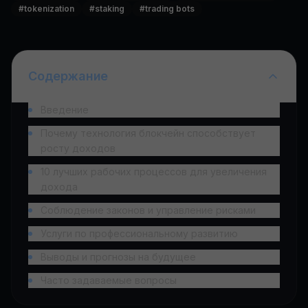
#
tokenization
#
staking
#
trading bots
Содержание
Введение
Почему технология блокчейн способствует
росту доходов
10 лучших рабочих процессов для увеличения
дохода
Соблюдение законов и управление рисками
Услуги по профессиональному развитию
Выводы и прогнозы на будущее
Часто задаваемые вопросы