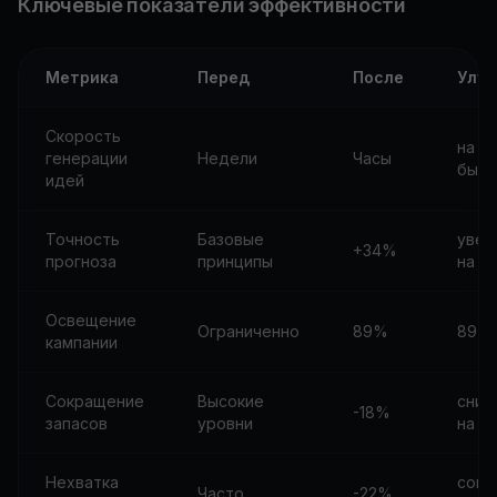
Ключевые показатели эффективности
Метрика
Перед
После
Улу
Скорость
на 9
генерации
Недели
Часы
быст
идей
Точность
Базовые
увел
+34%
прогноза
принципы
на 3
Освещение
Ограниченно
89%
89% 
кампании
Сокращение
Высокие
сниж
-18%
запасов
уровни
на 1
Нехватка
сокр
Часто
-22%