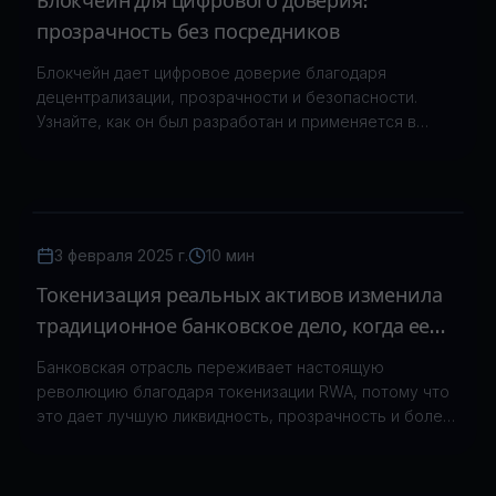
Блокчейн для цифрового доверия:
прозрачность без посредников
Блокчейн дает цифровое доверие благодаря
децентрализации, прозрачности и безопасности.
Узнайте, как он был разработан и применяется в
реальных сценариях.
3 февраля 2025 г.
10 мин
Токенизация реальных активов изменила
традиционное банковское дело, когда ее
начали использовать в реальном мире.
Банковская отрасль переживает настоящую
революцию благодаря токенизации RWA, потому что
это дает лучшую ликвидность, прозрачность и более
эффективные операции. В статье рассказывается, как
JPMorgan HSBC и Societe Generale внедрили
токенизацию RWA в свои операции.