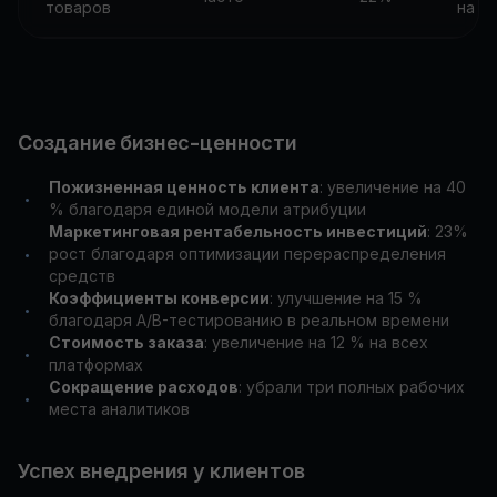
товаров
на 2
Создание бизнес-ценности
Пожизненная ценность клиента
: увеличение на 40
•
% благодаря единой модели атрибуции
Маркетинговая рентабельность инвестиций
: 23%
рост благодаря оптимизации перераспределения
•
средств
Коэффициенты конверсии
: улучшение на 15 %
•
благодаря A/B-тестированию в реальном времени
Стоимость заказа
: увеличение на 12 % на всех
•
платформах
Сокращение расходов
: убрали три полных рабочих
•
места аналитиков
Успех внедрения у клиентов