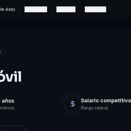
de éxito
Servicios
Insights
Empresa
A
óvil
Salario competitiv
 años
riencia
Rango salarial