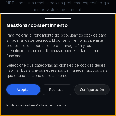
NFT, cada una resolviendo un problema específico que
hemos visto repetidamente
Gestionar consentimiento
Gestionar consentimiento
Para mejorar el rendimiento del sitio, usamos cookies para
almacenar datos técnicos. El consentimiento nos permite
procesar el comportamiento de navegación y los
identificadores únicos. Rechazar puede limitar algunas
funciones.
Seleccione qué categorías adicionales de cookies desea
NFTs Dinámicos
habilitar. Los archivos necesarios permanecen activos para
que el sitio funcione correctamente.
Aceptar
Rechazar
Configuración
Evolución de metadatos
Política de cookies
Política de privacidad
Actualizaciones basadas en condiciones
Atributos interactivos