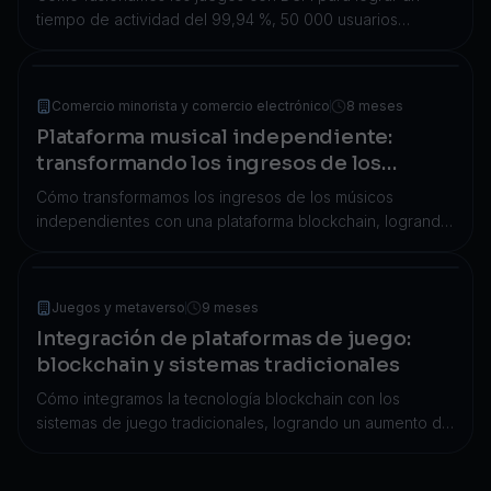
tiempo de actividad del 99,94 %, 50 000 usuarios
simultáneos y una mejora del 40 % en la retención de
jugadores mediante la integración de blockchain.
Comercio minorista y comercio electrónico
8 meses
Plataforma musical independiente:
transformando los ingresos de los
creadores y la participación de los fans
Cómo transformamos los ingresos de los músicos
independientes con una plataforma blockchain, logrando
un aumento del 340 % en los ingresos mensuales y una
mejora del 180 % en la participación de los fans.
Juegos y metaverso
9 meses
Integración de plataformas de juego:
blockchain y sistemas tradicionales
Cómo integramos la tecnología blockchain con los
sistemas de juego tradicionales, logrando un aumento del
67 % en la retención de jugadores y un aumento del 45
% en los ingresos de los desarrolladores.