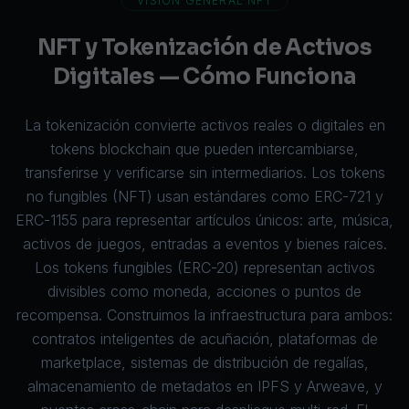
VISIÓN GENERAL NFT
NFT y Tokenización de Activos
Digitales — Cómo Funciona
La tokenización convierte activos reales o digitales en
tokens blockchain que pueden intercambiarse,
transferirse y verificarse sin intermediarios. Los tokens
no fungibles (NFT) usan estándares como
ERC-721
y
ERC-1155 para representar artículos únicos: arte, música,
activos de juegos, entradas a eventos y bienes raíces.
Los tokens fungibles (ERC-20) representan activos
divisibles como moneda, acciones o puntos de
recompensa. Construimos la infraestructura para ambos:
contratos inteligentes
de acuñación, plataformas de
marketplace, sistemas de distribución de regalías,
almacenamiento de metadatos en
IPFS
y Arweave, y