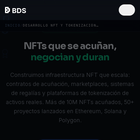
INICIO
/
DESARROLLO NFT Y TOKENIZACIÓN DE ACTIVOS — BDS
NFT Y TOKENIZACIÓN
NFTs que se acuñan,
negocian y duran
Construimos infraestructura NFT que escala:
contratos de acuñación, marketplaces, sistemas
de regalías y plataformas de tokenización de
activos reales. Más de 10M NFTs acuñados, 50+
proyectos lanzados en
Ethereum
,
Solana
y
Polygon.