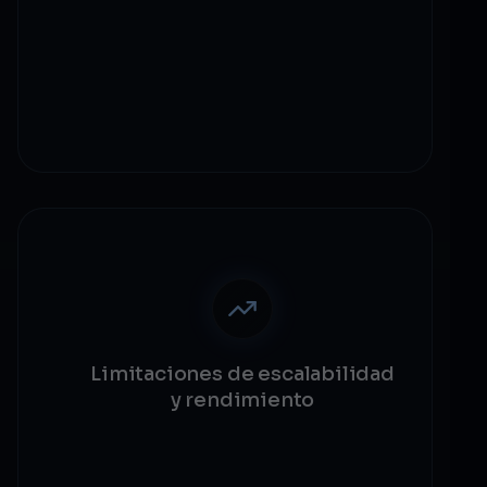
integración
Compatibilidad con sistemas legados
Desarrollo de puentes API
Desafíos de sincronización de datos
Limitaciones de escalabilidad
y rendimiento
Limitación de 15 TPS en mainnet
Problemas de congestión de red