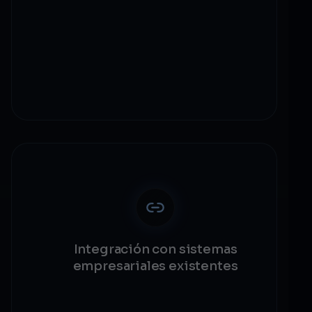
Reducción de costos del 50-90% posible
Técnicas complejas de optimización
Requisitos de escalado Layer 2
Impacto en experiencia de usuario
Integración con sistemas
empresariales existentes
60% de proyectos enfrentan problemas de