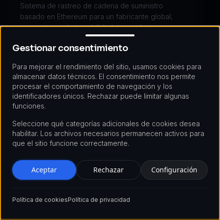
Sistema de rastreo de cadena de suministro
basado en Ethereum para un fabricante global,
proporcionando trazabilidad de producto en
Gestionar consentimiento
tiempo real y verificaciones de cumplimiento
Gestionar consentimiento
automatizadas en 500+ proveedores en 12
países.
Para mejorar el rendimiento del sitio, usamos cookies para
almacenar datos técnicos. El consentimiento nos permite
1M+ transacciones mensuales
procesar el comportamiento de navegación y los
identificadores únicos. Rechazar puede limitar algunas
500+ integración de proveedores
funciones.
30% reducción de costos
Seleccione qué categorías adicionales de cookies desea
Trazabilidad completa lograda
habilitar. Los archivos necesarios permanecen activos para
que el sitio funcione correctamente.
Aceptar
Rechazar
Configuración
Política de cookies
Política de privacidad
Ecosistema de Gaming NFT