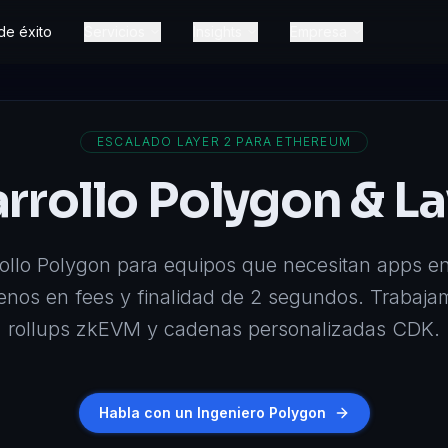
de éxito
Servicios
Insights
Empresa
ESCALADO LAYER 2 PARA ETHEREUM
rrollo Polygon & La
rollo Polygon para equipos que necesitan apps en 
os en fees y finalidad de 2 segundos. Trabaja
rollups zkEVM y cadenas personalizadas CDK.
Habla con un Ingeniero Polygon