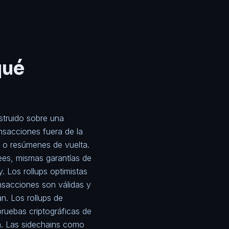
qué
struido sobre una
nsacciones fuera de la
s o resúmenes de vuelta.
fees, mismas garantías de
 Los rollups optimistas
nsacciones son válidas y
n. Los rollups de
uebas criptográficas de
n. Las sidechains como