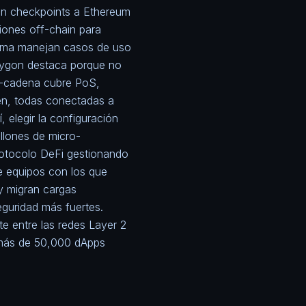
n checkpoints a Ethereum
iones off-chain para
asma manejan casos de uso
lygon
destaca porque no
i-cadena cubre PoS,
n, todas conectadas a
í, elegir la configuración
llones de micro-
rotocolo DeFi gestionando
de equipos con los que
y migran cargas
guridad más fuertes.
e entre las redes Layer 2
 más de 50,000 dApps