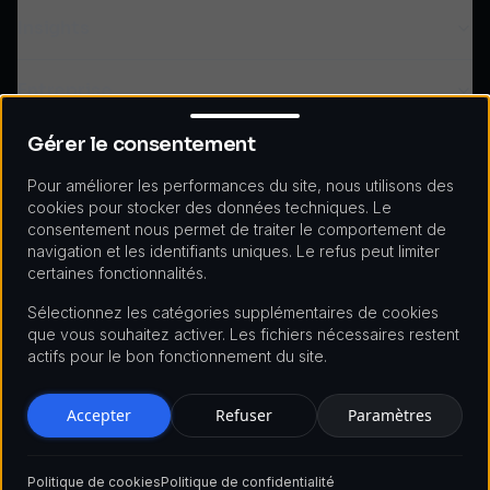
Plateformes DeFi
Supply chain et logistique
Ethereum et Solidity
Insights
Passerelles de paiement crypto
Retail et eCommerce
Développement Solana
NFT et tokenisation
Santé
Binance Smart Chain
Blog
Entreprise
Gérer le consentement
Blockchain-as-a-Service
Gaming et métavers
Programmation Solidity
Ressources
Gérer le consentement
Développement Web3
Immobilier et PropTech
Zero-Knowledge Proofs
À propos
Développement DAO
Gouvernement et secteur public
Audits de sécurité
Carrières
Pour améliorer les performances du site, nous utilisons des
Restez informé
cookies pour stocker des données techniques. Le
Énergie
Polygon et Layer 2
consentement nous permet de traiter le comportement de
Recevez les dernières actualités blockchain directement dans
Blockchains entreprise
navigation et les identifiants uniques. Le refus peut limiter
votre boîte mail.
Solutions cross-chain
certaines fonctionnalités.
IA et blockchain
Sélectionnez les catégories supplémentaires de cookies
Sécurité quantique
que vous souhaitez activer. Les fichiers nécessaires restent
actifs pour le bon fonctionnement du site.
Accepter
Refuser
Paramètres
©
2026
BDS, part of
Idealogic Group
. All rights reserved.
Politique de cookies
Politique de confidentialité