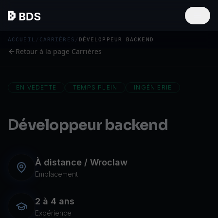
ACCUEIL
/
CARRIÈRES
/
DÉVELOPPEUR BACKEND
Retour à la page Carrières
EN VEDETTE
TEMPS PLEIN
INGÉNIERIE
Développeur backend
À distance / Wroclaw
Emplacement
2 à 4 ans
Expérience