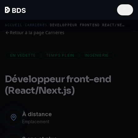
ACCUEIL
/
CARRIÈRES
/
DÉVELOPPEUR FRONTEND REACT/NEXT.JS
Retour à la page Carrières
EN VEDETTE
TEMPS PLEIN
INGÉNIERIE
Développeur front-end
(React/Next.js)
À distance
Emplacement