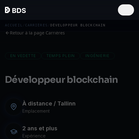
ACCUEIL
/
CARRIÈRES
/
DÉVELOPPEUR BLOCKCHAIN
Retour à la page Carrières
EN VEDETTE
TEMPS PLEIN
INGÉNIERIE
Développeur blockchain
À distance / Tallinn
Emplacement
2 ans et plus
Expérience